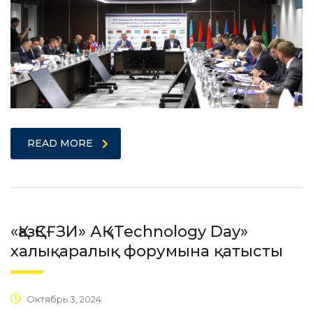
READ MORE
«ҚазҚСҒЗИ» АҚ «Technology Day»
халықаралық форумына қатысты
Октябрь 3, 2024