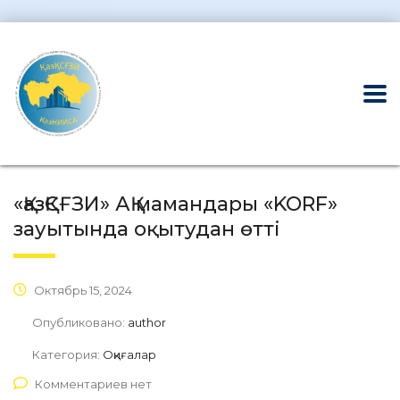
«ҚазҚСҒЗИ» АҚ мамандары «KORF»
зауытында оқытудан өтті
Октябрь 15, 2024
Опубликовано:
author
Категория:
Оқиғалар
Комментариев нет