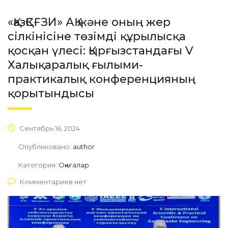
«ҚазҚСҒЗИ» АҚ және оның жер
сілкінісіне төзімді құрылысқа
қосқан үлесі: Қырғызстандағы V
Халықаралық ғылыми-
практикалық конференцияның
қорытындысы
Сентябрь 16, 2024
Опубликовано:
author
Категория:
Оқиғалар
Комментариев нет