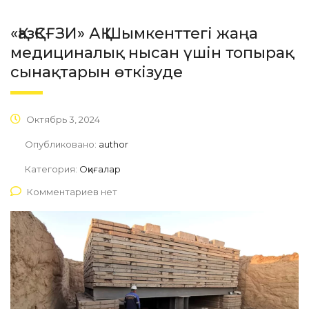
«ҚазҚСҒЗИ» АҚ Шымкенттегі жаңа
медициналық нысан үшін топырақ
сынақтарын өткізуде
Октябрь 3, 2024
Опубликовано:
author
Категория:
Оқиғалар
Комментариев нет