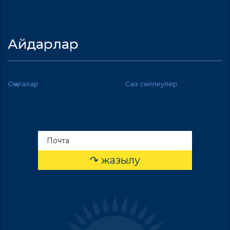
Айдарлар
Оқиғалар
Сөз сөйлеулер