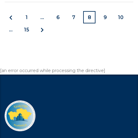
1
…
6
7
8
9
10
…
15
[an error occurred while processing the directive]