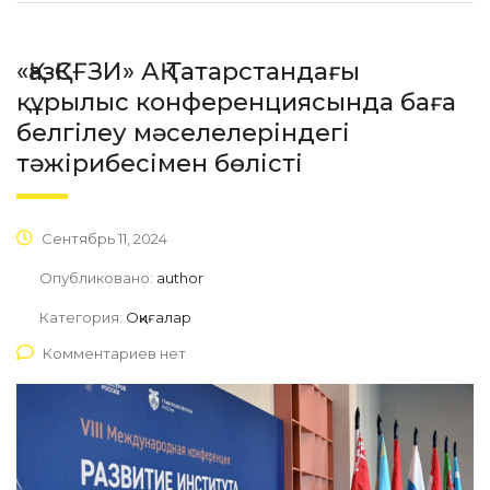
«ҚазҚСҒЗИ» АҚ Татарстандағы
құрылыс конференциясында баға
белгілеу мәселелеріндегі
тәжірибесімен бөлісті
Сентябрь 11, 2024
Опубликовано:
author
Категория:
Оқиғалар
Комментариев нет