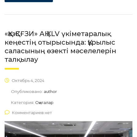
«ҚазҚСҒЗИ» АҚ XLV үкіметаралық
кеңестің отырысында: Құрылыс
саласының өзекті мәселелерін
талқылау
Октябрь 4, 2024
Опубликовано:
author
Категория:
Оқиғалар
Комментариев нет