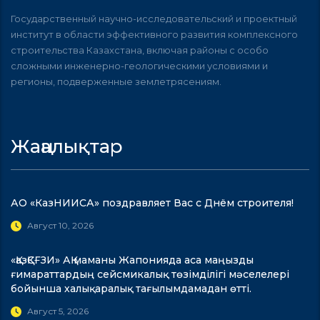
Государственный научно-исследовательский и проектный
институт в области эффективного развития комплексного
строительства Казахстана, включая районы с особо
сложными инженерно-геологическими условиями и
регионы, подверженные землетрясениям.
Жаңалықтар
АО «КазНИИСА» поздравляет Вас с Днём строителя!
Август 10, 2026
«ҚазҚСҒЗИ» АҚ маманы Жапонияда аса маңызды
ғимараттардың сейсмикалық төзімділігі мәселелері
бойынша халықаралық тағылымдамадан өтті.
Август 5, 2026