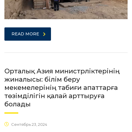
READ MORE
Орталық Азия министрліктерінің
жиналысы: білім беру
мекемелерінің табиғи апаттарға
төзімділігін қалай арттыруға
болады
Сентябрь 23, 2024