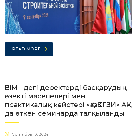
READ MORE
BIM - дегі деректерді басқарудың
өзекті мәселелері мен
практикалық кейстері «ҚазҚСҒЗИ» АҚ-
да өткен семинарда талқыланды
Сентябрь 10, 2024