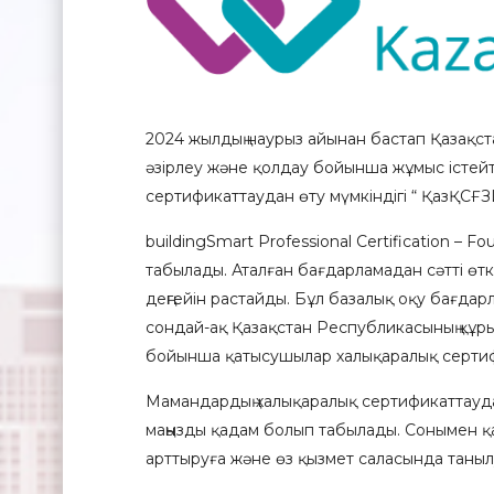
2024 жылдың наурыз айынан бастап Қазақс
әзірлеу және қолдау бойынша жұмыс істейті
сертификаттаудан өту мүмкіндігі “ ҚазҚСҒЗ
buildingSmart Professional Certification –
табылады. Аталған бағдарламадан сәтті өт
деңгейін растайды. Бұл базалық оқу бағдар
сондай-ақ Қазақстан Республикасының құрыл
бойынша қатысушылар халықаралық сертиф
Мамандардың халықаралық сертификаттауда
маңызды қадам болып табылады. Сонымен қат
арттыруға және өз қызмет саласында танылу