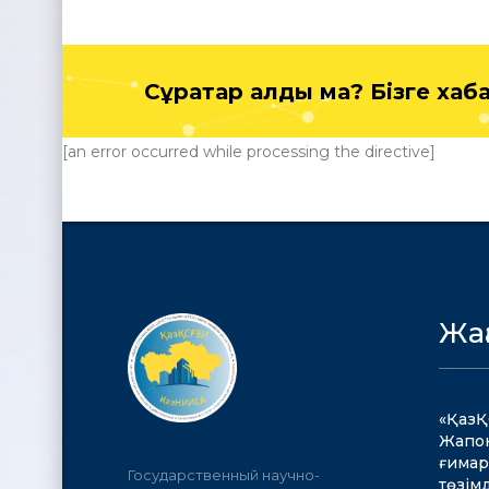
Сұрақтар қалды ма? Бізге ха
[an error occurred while processing the directive]
Жа
«ҚазҚ
Жапон
ғимар
Государственный научно-
төзім