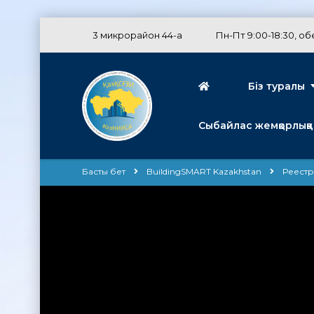
3 микрорайон 44-а
Пн-Пт 9:00-18:30, обе
Біз туралы
Сыбайлас жемқорлыққа
Басты бет
BuildingSMART Kazakhstan
Реестр