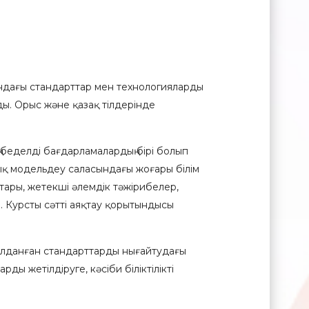
ындағы стандарттар мен технологияларды
ды. Орыс және қазақ тілдерінде
ң беделді бағдарламалардың бірі болып
ық модельдеу саласындағы жоғары білім
ттары, жетекші әлемдік тәжірибелер,
. Курсты сәтті аяқтау қорытындысы
ылданған стандарттарды нығайтудағы
ы жетілдіруге, кәсіби біліктілікті