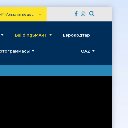
№1-Алматы кеңсесі
BuildingSMART
Еврокодтар
артограммасы
QAZ