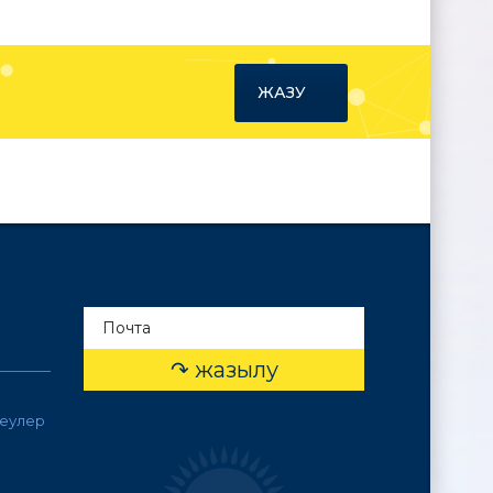
ЖАЗУ
леулер