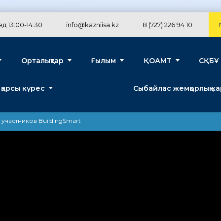
д 13:00-14:30
info@kazniisa.kz
8 (727) 226 94 10
Орталықтар
Ғылым
ҚОАМТ
СҚБҰ
 қарсы күрес
Сыбайлас жемқорлық к
 участников BuildingSmart