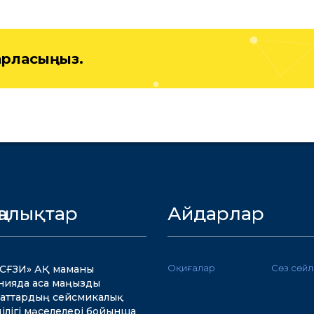
барласыңыз.
ңалықтар
Айдарлар
Оқиғалар
Сөз сөй
СҒЗИ» АҚ маманы
ияда аса маңызды
аттардың сейсмикалық
ділігі мәселелері бойынша