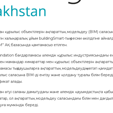
тан құрылыс объектілерін ақпараттық модельдеу (BIM) салас
н халықаралық ұйым buildingSmart-тың ресми өкілдігіне айнал
И” АҚ базасында қамтамасыз етілген.
 Foundation бағдарламасы әлемдік құрылыс индустриясындағы е
кен мамандар ғимараттар мен құрылыс объектілерін ақпаратт
ламасы тыңдаушыларға ақпараттық модельдеудің негізгі қағида
ыс саласына BIM-ді енгізу және қолдану туралы білім береді
икат алады.
н өтуі саланы дамытудағы және әлемдік қауымдастықта қаб
ар, ол ақпараттық модельдеу саласындағы білім мен дағдылард
ға мүмкіндік береді.