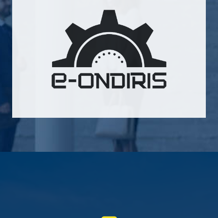
Послание президента Касым-Жомарта
Кемелевича Токаева народу Казахстана
«Справедливое государство. Единая нация.
Благополучное общество»