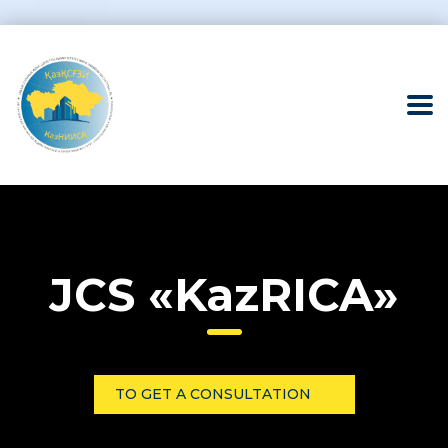
Home
JCS «KazRICA»
TO GET A CONSULTATION