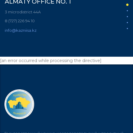
ALMATY OFFICE NO. 1
3 microdistrict 44A
8 (727) 226 94 10
info@kazniisa.kz
[an error occurred while processing the directive]