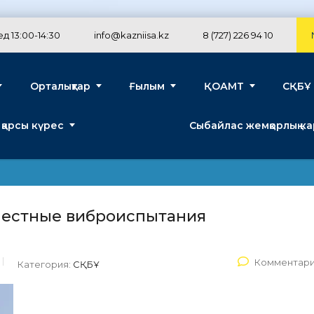
д 13:00-14:30
info@kazniisa.kz
8 (727) 226 94 10
Орталықтар
Ғылым
ҚОАМТ
СҚБҰ
 қарсы күрес
Сыбайлас жемқорлық к
местные виброиспытания
Комментари
Категория:
СҚБҰ