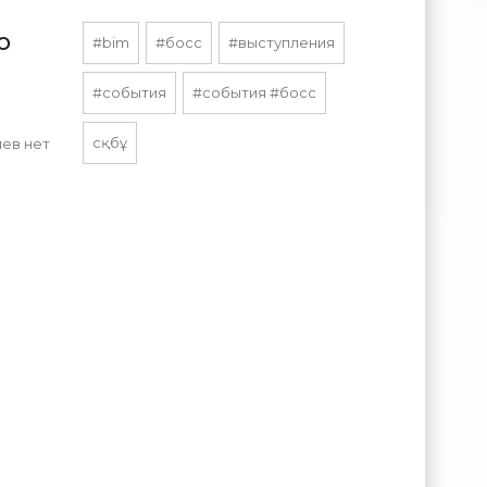
о
#bim
#босс
#выступления
#события
#события #босс
сқбұ
ев нет