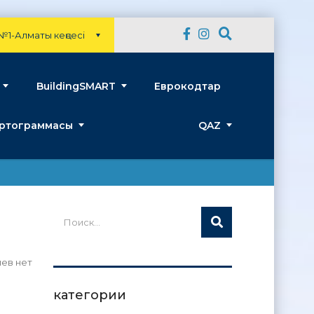
№1-Алматы кеңсесі
BuildingSMART
Еврокодтар
артограммасы
QAZ
ев нет
категории