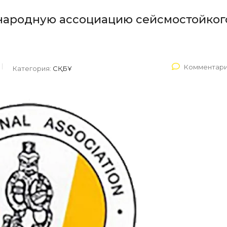
ународную ассоциацию сейсмостойког
Комментари
Категория:
СҚБҰ