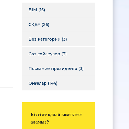
BIM
(15)
СҚБҰ
(26)
Без категории
(3)
Сөз сөйлеулер
(3)
Послание президента
(3)
Оқиғалар
(144)
Біз сізге қалай көмектесе
аламыз?