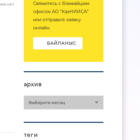
Свяжитесь с ближайшим
ев нет
офисом АО “КазНИИСА”
или отправьте заявку
онлайн.
БАЙЛАНЫС
архив
архив
Выберите месяц
теги