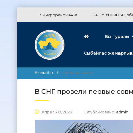
3 микрорайон 44-а
Пн-Пт 9:00-18:30, обе
Біз туралы
Сыбайлас жемқорлыққа
Басты бет
Articles by: admin
В СНГ провели первые сов
Апрель 19, 2023
Опубликовано:
admin