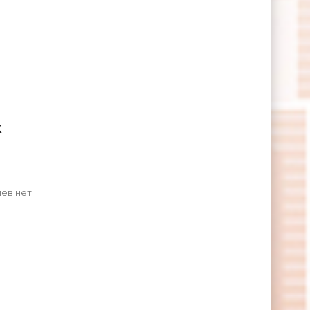
х
ев нет