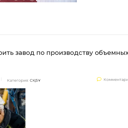
оить завод по производству объемны
Комментари
Категория:
СҚБҰ