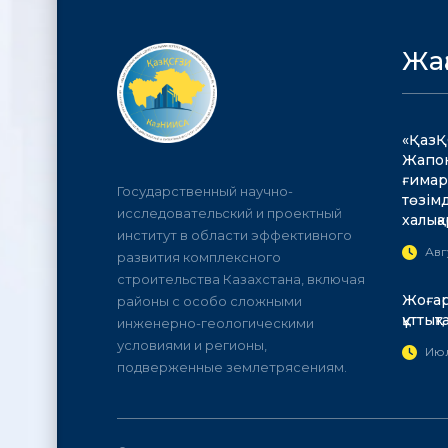
Жа
«ҚазҚ
Жапон
ғимар
Государственный научно-
төзім
исследовательский и проектный
халық
институт в области эффективного
Авг
развития комплексного
строительства Казахстана, включая
Жоғар
районы с особо сложными
құттық
инженерно-геологическими
условиями и регионы,
Июл
подверженные землетрясениям.