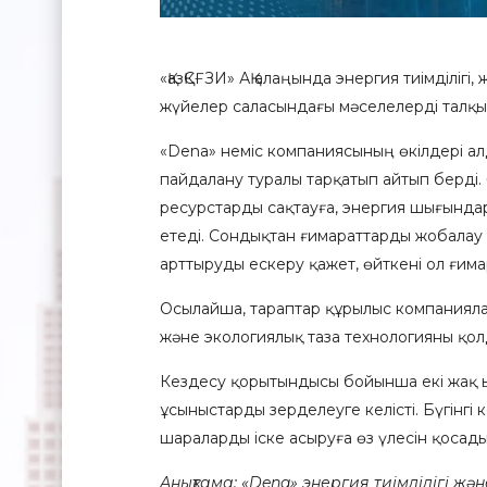
«ҚазҚСҒЗИ» АҚ алаңында энергия тиімділіг
жүйелер саласындағы мәселелерді талқы
«Dena» неміс компаниясының өкілдері алд
пайдалану туралы тарқатып айтып берді. 
ресурстарды сақтауға, энергия шығындар
етеді. Сондықтан ғимараттарды жобалау 
арттыруды ескеру қажет, өйткені ол ғим
Осылайша, тараптар құрылыс компаниялар
және экологиялық таза технологияны қолд
Кездесу қорытындысы бойынша екі жақ ы
ұсыныстарды зерделеуге келісті. Бүгінгі ке
шараларды іске асыруға өз үлесін қосады 
Анықтама: «Dena» энергия тиімділігі 