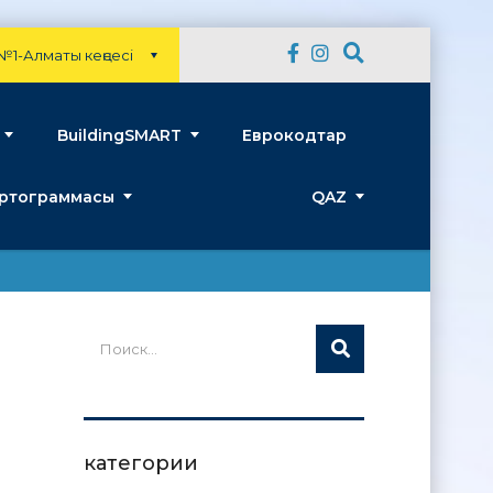
№1-Алматы кеңсесі
BuildingSMART
Еврокодтар
артограммасы
QAZ
категории