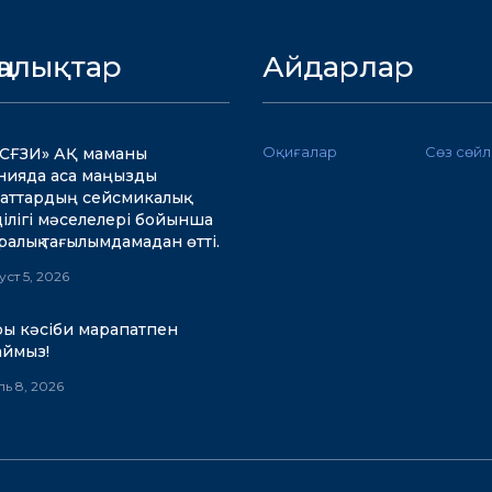
ңалықтар
Айдарлар
Оқиғалар
Сөз сөй
СҒЗИ» АҚ маманы
ияда аса маңызды
аттардың сейсмикалық
ділігі мәселелері бойынша
аралық тағылымдамадан өтті.
уст 5, 2026
ы кәсіби марапатпен
таймыз!
ь 8, 2026