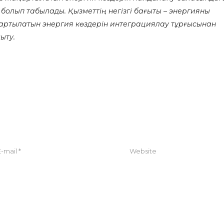
олып табылады. Қызметтің негізгі бағыты – энергияны
ртылатын энергия көздерін интеграциялау тұрғысынан
ыту.