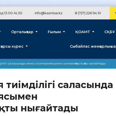
д 13:00-14:30
info@kazniisa.kz
8 (727) 226 94 10
Орталықтар
Ғылым
ҚОАМТ
СҚБҰ
 қарсы күрес
Сыбайлас жемқорлық к
ілігі саласында неміс компаниясымен ынтымақтастықты нығайтады
я тиімділігі саласында
иясымен
қты нығайтады