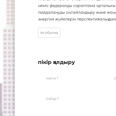
неміс федералды сараптама орталығы б
пайдалануды оңтайландыру және жаңа
энергия жүйелерін перспективалық дам
#события
пікір қалдыру