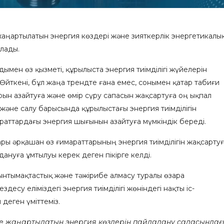
і, жаңартылатын энергия көздері және зияткерлік энергетикалы
лады.
ымен өз қызметі, құрылыста энергия тиімділігі жүйелерін
Өйткені, бұл жаңа трендте ғана емес, сонымен қатар табиғи
ын азайтуға және өмір сүру сапасын жақсартуға оң ықпал
және салу барысында құрылыстағы энергия тиімділігін
араттардағы энергия шығынын азайтуға мүмкіндік береді.
ы әрқашан өз ғимараттарының энергия тиімділігін жақсарту
ануға ұмтылуы керек деген пікірге келді.
нтымақтастық және тәжірибе алмасу туралы өзара
здесу еліміздегі энергия тиімділігі жөніндегі нақты іс-
деген үміттеміз.
және жаңартылатын энергия көздерін пайдалану саласындағ