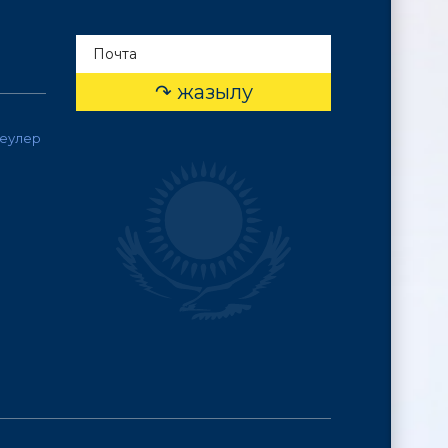
леулер