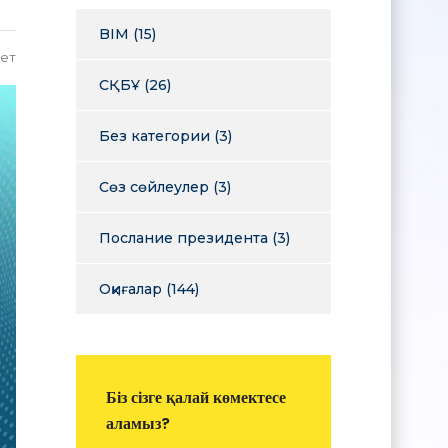
BIM
(15)
ет
СҚБҰ
(26)
Без категории
(3)
Сөз сөйлеулер
(3)
Послание президента
(3)
Оқиғалар
(144)
Біз сізге қалай көмектесе
аламыз?