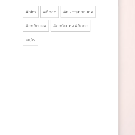
#bim
#босс
#выступления
#события
#события #босс
сқбұ