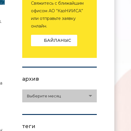
Свяжитесь с ближайшим
офисом АО “КазНИИСА”
или отправьте заявку
қ
онлайн.
БАЙЛАНЫС
архив
ға
архив
Выберите месяц
теги
ы