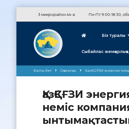
3 микрорайон 44-а
Пн-Пт 9:00-18:30, обе
Біз туралы
Сыбайлас жемқорлыққа
Басты бет
Оқиғалар
ҚазҚСҒЗИ энергия тиімд
ҚазҚСҒЗИ энерги
неміс компан
ынтымақтасты