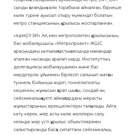
сынды қоғамдық көлік торабына айналған, бірнеше
көлік түріне ауысып отыру мүмкіндігі болатын
метро станциясының құрылысы жоспарланған.
«ҚазҚСҒЗИ» АҚ мен метрополитен құрылысының
бас жобалаушысы «Метропроект» ЖШС
арасындағы ынтымақтастық аясында мамандар
аталған нысанды аралап көрді. Институттың
делегациясы жобалаушымен және бас
мердігерлік ұйыммен бірлесіп салынып жатқан
туннель бойынша жүріп, тоннелөткізгіш
кешеннің жұмысын қарап шықты, сондай-ақ
сейсмикалық қауіпті аймақтардағы жерасты
жұмыстарының ерекшеліктерін талқылады. Айта
кету керек, жер асты көлік желілерін салу
кезінде жер үсті құрылыс объектілерімен
салыстырғанда басқа сипаттағы сейсмикалық