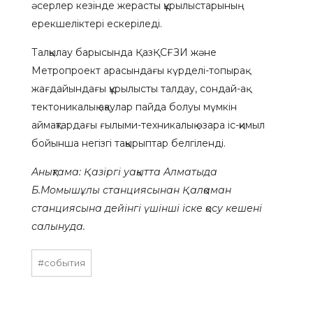
әсерлер кезінде жерасты құрылыстарының
ерекшеліктері ескеріледі.
Талқылау барысында ҚазҚСҒЗИ және
Метропроект арасындағы күрделі-топырақ
жағдайындағы құрылысты талдау, сондай-ақ
тектоникалық ақаулар пайда болуы мүмкін
аймақтардағы ғылыми-техникалық өзара іс-қимыл
бойынша негізгі тақырыптар белгіленді.
Анықтама: Қазіргі уақытта Алматыда
Б.Момышұлы станциясынан Қалқаман
станциясына дейінгі үшінші іске қосу кешені
салынуда.
#события