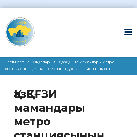
Басты бет
Оқиғалар
ҚазҚСҒЗИ мамандары метро
станциясының жаңа тармағының құрылысымен танысты
ҚазҚСҒЗИ
мамандары
метро
станциясының