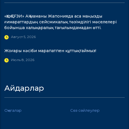
«ҚазҚСҒЗИ» АҚ маманы Жапонияда аса маңызды
ғимараттардың сейсмикалық төзімділігі мәселелері
бойынша халықаралық тағылымдамадан өтті.
Август 5, 2026
Жоғары кәсіби марапатпен құттықтаймыз!
Июль 8, 2026
Айдарлар
Оқиғалар
Сөз сөйлеулер