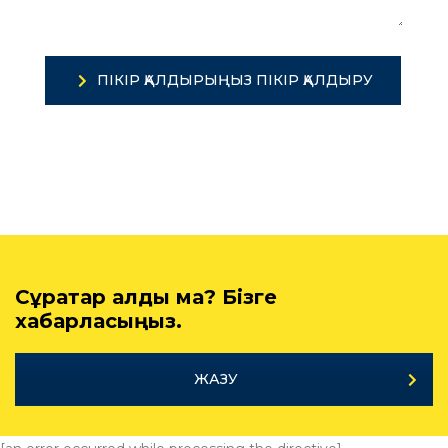
ПІКІР ҚАЛДЫРЫҢЫЗ ПІКІР ҚАЛДЫРУ
Сұрақтар қалды ма? Бізге
хабарласыңыз.
ЖАЗУ