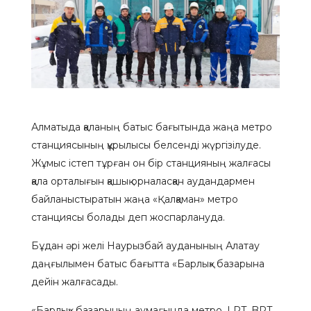
Алматыда қаланың батыс бағытында жаңа метро
станциясының құрылысы белсенді жүргізілуде.
Жұмыс істеп тұрған он бір станцияның жалғасы
қала орталығын қашық орналасқан аудандармен
байланыстыратын жаңа «Қалқаман» метро
станциясы болады деп жоспарлануда.
Бұдан әрі желі Наурызбай ауданының Алатау
даңғылымен батыс бағытта «Барлық» базарына
дейін жалғасады.
«Барлық» базарының аумағында метро, LRT, BRT