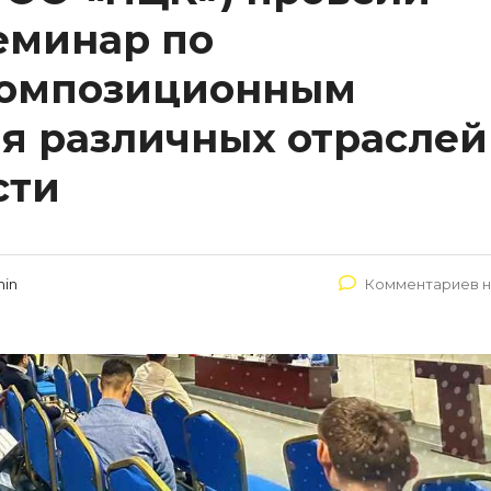
еминар по
омпозиционным
я различных отраслей
сти
in
Комментариев н