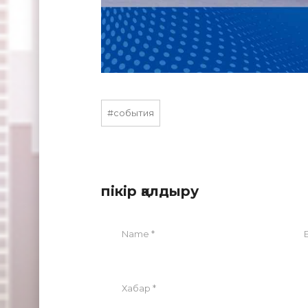
#события
пікір қалдыру