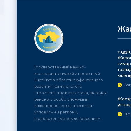
Жа
«ҚазҚ
Жапон
ғимар
Государственный научно-
төзім
исследовательский и проектный
халық
институт в области эффективного
Авг
развития комплексного
строительства Казахстана, включая
Жоғар
районы с особо сложными
құттық
инженерно-геологическими
условиями и регионы,
Июл
подверженные землетрясениям.