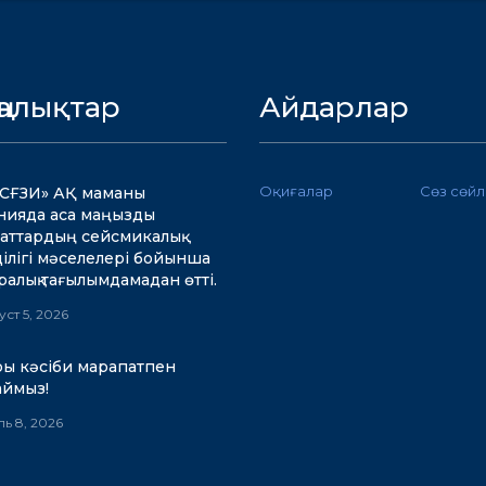
ңалықтар
Айдарлар
Оқиғалар
Сөз сөй
СҒЗИ» АҚ маманы
ияда аса маңызды
аттардың сейсмикалық
ділігі мәселелері бойынша
аралық тағылымдамадан өтті.
уст 5, 2026
ы кәсіби марапатпен
таймыз!
ь 8, 2026