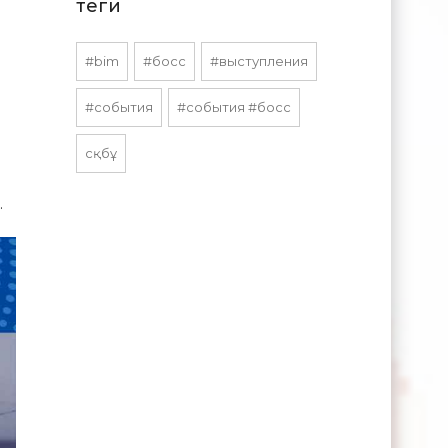
теги
#bim
#босс
#выступления
#события
#события #босс
сқбұ
.