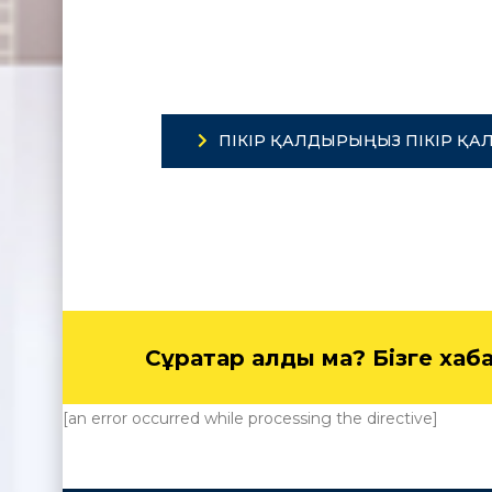
ПІКІР ҚАЛДЫРЫҢЫЗ ПІКІР ҚА
Сұрақтар қалды ма? Бізге ха
[an error occurred while processing the directive]