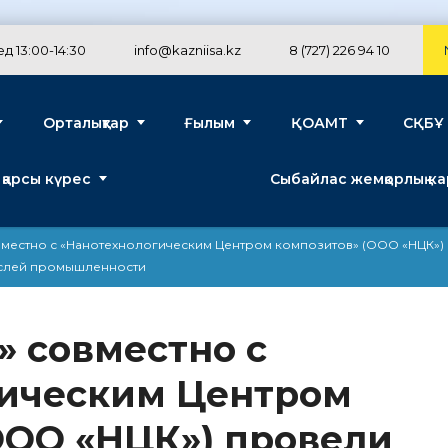
д 13:00-14:30
info@kazniisa.kz
8 (727) 226 94 10
Орталықтар
Ғылым
ҚОАМТ
СҚБҰ
 қарсы күрес
Сыбайлас жемқорлық к
местно с «Нанотехнологическим Центром композитов» (ООО «НЦК»)
аслей промышленности
 совместно с
гическим Центром
ООО «НЦК») провели