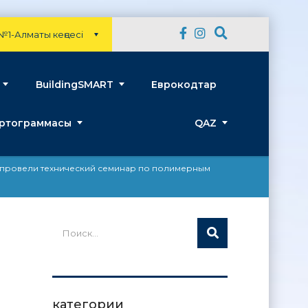
№1-Алматы кеңсесі
BuildingSMART
Еврокодтар
артограммасы
QAZ
 провели технический семинар по полимерным
категории