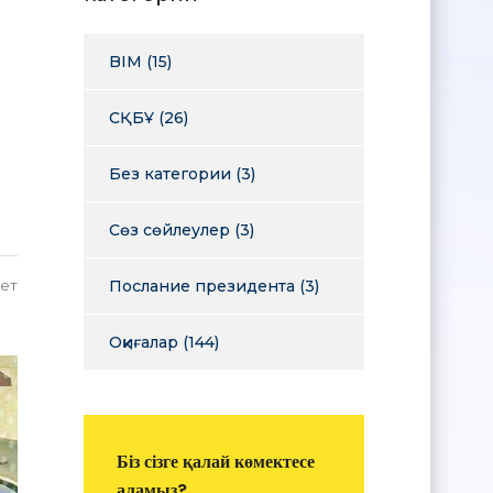
BIM
(15)
СҚБҰ
(26)
Без категории
(3)
Сөз сөйлеулер
(3)
ет
Послание президента
(3)
Оқиғалар
(144)
Біз сізге қалай көмектесе
аламыз?