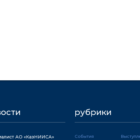
вости
рубрики
События
Выступл
алист АО «КазНИИСА»