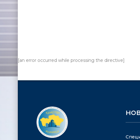
[an error occurred while processing the directive]
но
Специ