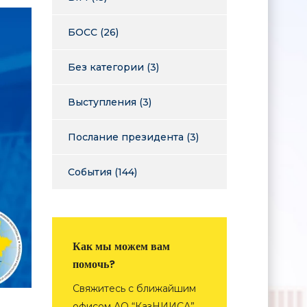
БОСС
(26)
Без категории
(3)
Выступления
(3)
Послание президента
(3)
События
(144)
Как мы можем вам
помочь?
Свяжитесь с ближайшим
офисом АО “КазНИИСА”