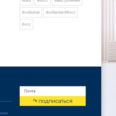
#bim
#босс
#выступления
#события
#события #босс
босс
ения