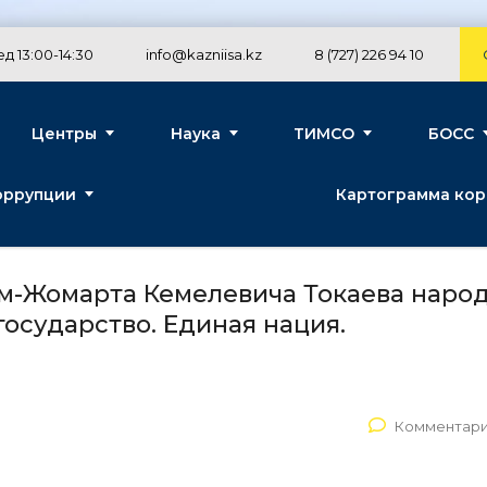
д 13:00-14:30
info@kazniisa.kz
8 (727) 226 94 10
Центры
Наука
ТИМСО
БОСС
оррупции
Картограмма кор
м-Жомарта Кемелевича Токаева наро
осударство. Единая нация.
Комментари