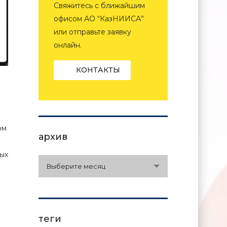
Свяжитесь с ближайшим
офисом АО “КазНИИСА”
или отправьте заявку
онлайн.
КОНТАКТЫ
ом
архив
ых
архив
Выберите месяц
теги