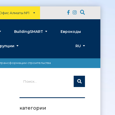
Офис Алматы №1
BuildingSMART
Еврокоды
рупции
RU
й трансформации строительства
категории