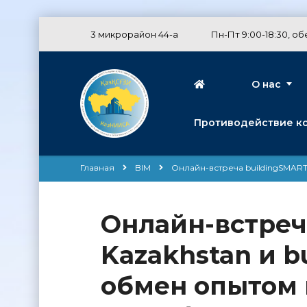
3 микрорайон 44-а
Пн-Пт 9:00-18:30, обе
О нас
Противодействие к
Главная
BIM
Онлайн-встреча buildingSMART
Онлайн-встреч
Kazakhstan и b
обмен опытом 