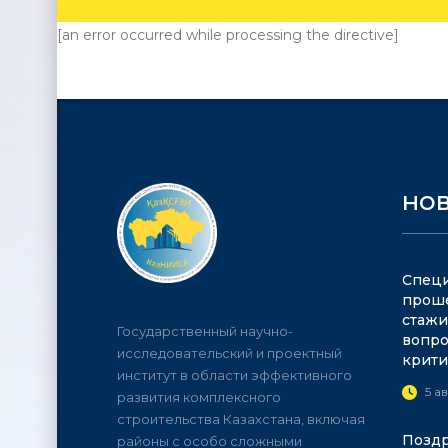
[an error occurred while processing the directive]
но
Специ
прош
стажи
Государственный научно-
вопро
исследовательский и проектный
крити
институт в области эффективного
5 а
развития комплексного
строительства Казахстана, включая
Поздр
районы с особо сложными