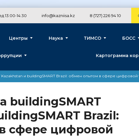
д 13:00-14:30
info@kazniisa.kz
8 (727) 226 94 10
Центры
Наука
ТИМСО
БОСС
оррупции
Картограмма кор
 Kazakhstan и buildingSMART Brazil: обмен опытом в сфере цифрово
а buildingSMART
uildingSMART Brazil:
в сфере цифровой