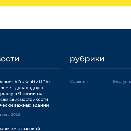
вости
рубрики
События
Выступл
алист АО «КазНИИСА»
ел международную
ровку в Японии по
сам сейсмостойкости
чески важных зданий
вгуста, 2026
авляем с высокой