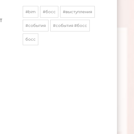
#bim
#босс
#выступления
T
#события
#события #босс
босс