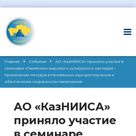
Главная
События
АО «КазНИИСА» приняло участие в
семинаре «Памятники мирового культурного наследия –
применение методов естественных наук для изучения и
обеспечения сохранности памятников»
АО «КазНИИСА»
приняло участие
в семинаре