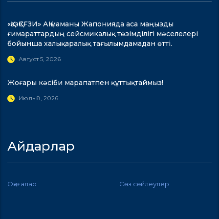
«ҚазҚСҒЗИ» АҚ маманы Жапонияда аса маңызды
ғимараттардың сейсмикалық төзімділігі мәселелері
бойынша халықаралық тағылымдамадан өтті.
Август 5, 2026
Жоғары кәсіби марапатпен құттықтаймыз!
Июль 8, 2026
Айдарлар
Оқиғалар
Сөз сөйлеулер