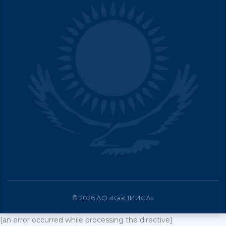
© 2026 АО «КазНИИСА»
[an error occurred while processing the directive]