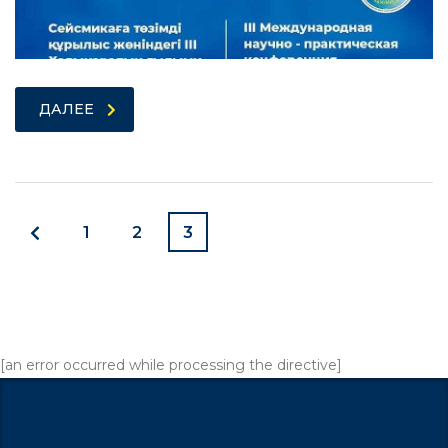
ДАЛЕЕ
1
2
3
[an error occurred while processing the directive]